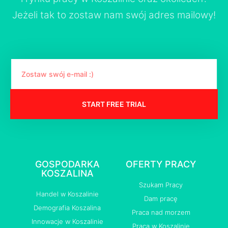
Jeżeli tak to zostaw nam swój adres mailowy!
START FREE TRIAL
GOSPODARKA
OFERTY PRACY
KOSZALINA
Szukam Pracy
Handel w Koszalinie
Dam pracę
Demografia Koszalina
Praca nad morzem
Innowacje w Koszalinie
Praca w Koszalinie