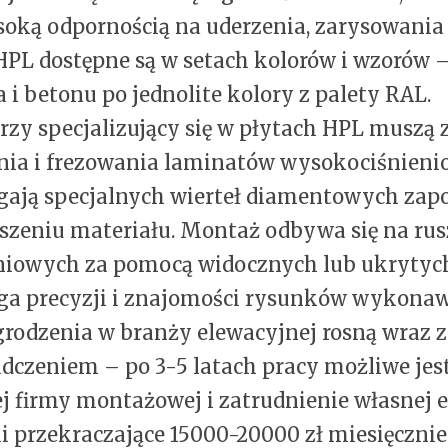
soką odpornością na uderzenia, zarysowania i
HPL dostępne są w setach kolorów i wzorów –
 i betonu po jednolite kolory z palety RAL.
zy specjalizujący się w płytach HPL muszą 
nia i frezowania laminatów wysokociśnieni
ją specjalnych wierteł diamentowych zap
zeniu materiału. Montaż odbywa się na rus
iowych za pomocą widocznych lub ukrytych
a precyzji i znajomości rysunków wykonaw
odzenia w branży elewacyjnej rosną wraz z
dczeniem – po 3-5 latach pracy możliwe jest
j firmy montażowej i zatrudnienie własnej ek
i przekraczające 15000-20000 zł miesięcznie