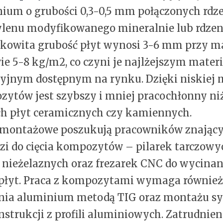
ium o grubości 0,3-0,5 mm połączonych rdz
ylenu modyfikowanego mineralnie lub rdze
łkowita grubość płyt wynosi 3-6 mm przy m
ie 5-8 kg/m2, co czyni je najlżejszym mater
yjnym dostępnym na rynku. Dzięki niskiej
ytów jest szybszy i mniej pracochłonny ni
ch płyt ceramicznych czy kamiennych.
 montażowe poszukują pracowników znający
zi do cięcia kompozytów – pilarek tarczowy
 nieżelaznych oraz frezarek CNC do wycinan
 płyt. Praca z kompozytami wymaga również
nia aluminium metodą TIG oraz montażu s
strukcji z profili aluminiowych. Zatrudnien