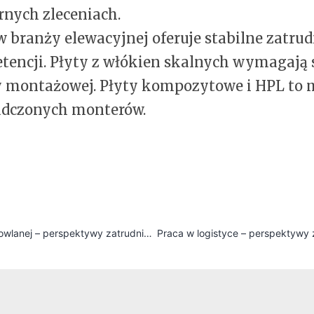
rnych zleceniach.
w branży elewacyjnej oferuje stabilne zatrud
encji. Płyty z włókien skalnych wymagają s
 montażowej. Płyty kompozytowe i HPL to m
adczonych monterów.
Praca w branży budowlanej – perspektywy zatrudnienia w firmie Brickon