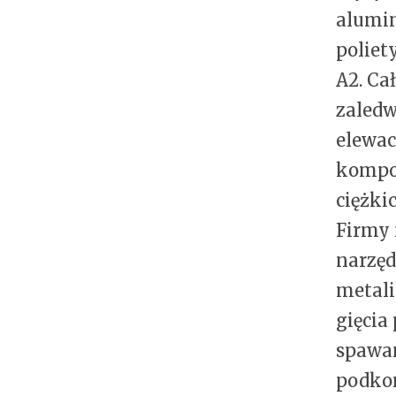
alumin
poliet
A2. Ca
zaledw
elewac
kompoz
ciężki
Firmy
narzęd
metali
gięcia
spawa
podkon