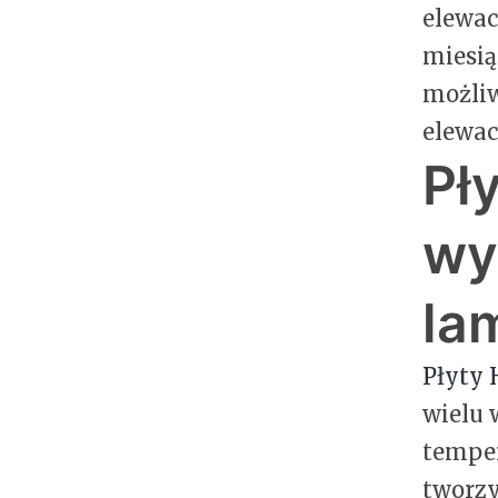
elewac
miesią
możliw
elewac
Pł
wy
la
Płyty 
wielu 
temper
tworzy