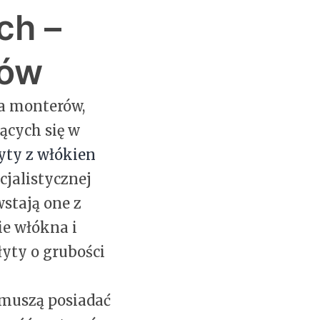
ch –
tów
la monterów,
ących się w
yty z włókien
jalistycznej
stają one z
ie włókna i
yty o grubości
 muszą posiadać