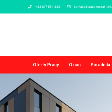
+33 877 554 332
kontakt@pracakoszalin24.
Oferty Pracy
O nas
Poradniki