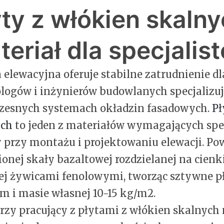
yty z włókien skalny
teriał dla specjalis
 elewacyjna oferuje stabilne zatrudnienie d
logów i inżynierów budowlanych specjalizuj
esnych systemach okładzin fasadowych.
Pł
ych
to jeden z materiałów wymagających spec
 przy montażu i projektowaniu elewacji. Pow
ionej skały bazaltowej rozdzielanej na cienk
ej żywicami fenolowymi, tworząc sztywne pł
m i masie własnej 10-15 kg/m2.
zy pracujący z płytami z włókien skalnych