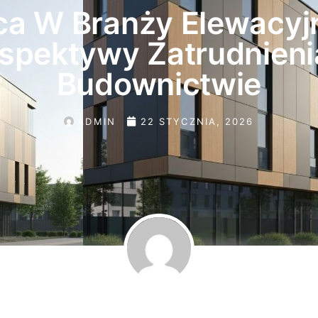
ca W Branży Elewacyjn
spektywy Zatrudnien
Budownictwie
ADMIN
22 STYCZNIA, 2026