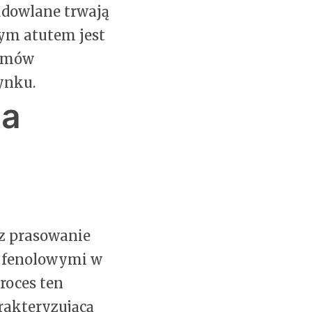
udowlane trwają
wym atutem jest
temów
ynku.
ia
z prasowanie
i fenolowymi w
roces ten
arakteryzującą