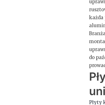
uprawn
ruszto
każda 
alumin
Branża
montaż
upraw
do paź
prowad
Pł
un
Płyty