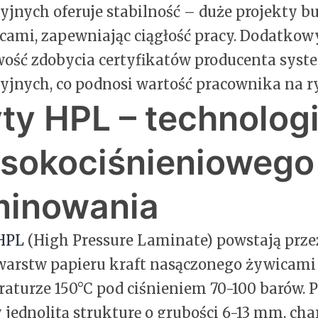
yjnych oferuje stabilność – duże projekty b
cami, zapewniając ciągłość pracy. Dodatko
ość zdobycia certyfikatów producenta sys
yjnych, co podnosi wartość pracownika na r
yty HPL – technolog
sokociśnieniowego
minowania
HPL
(High Pressure Laminate) powstają prze
warstw papieru kraft nasączonego żywicam
aturze 150°C pod ciśnieniem 70-100 barów. P
 jednolitą strukturę o grubości 6-13 mm, ch