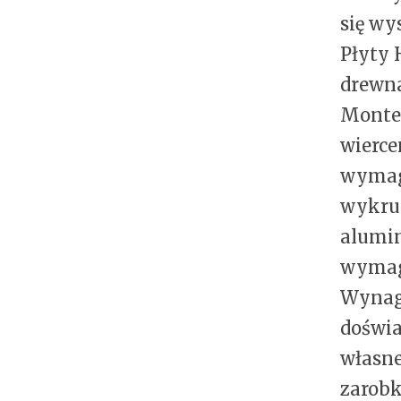
się wy
Płyty 
drewna
Monter
wierce
wymaga
wykrus
alumin
wymag
Wynagr
doświa
własne
zarobk