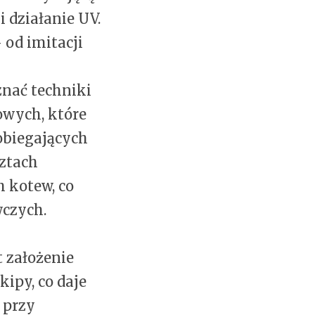
 działanie UV.
 od imitacji
znać techniki
owych, które
obiegających
ztach
 kotew, co
czych.
 założenie
ipy, co daje
 przy