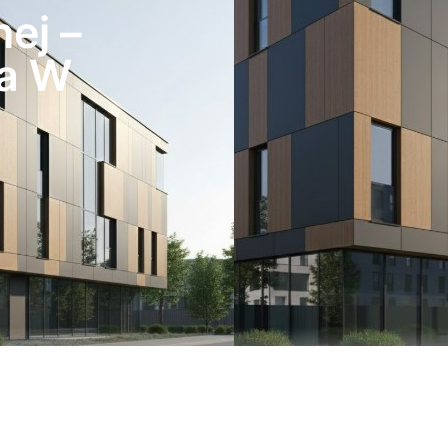
ej –
ia W