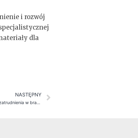
nienie i rozwój
pecjalistycznej
ateriały dla
NASTĘPNY
Praca w logistyce – perspektywy zatrudnienia w branży magazynowej