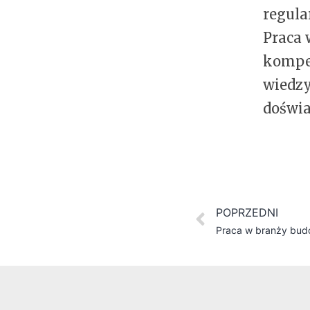
regula
Praca 
kompet
wiedzy
doświ
POPRZEDNI