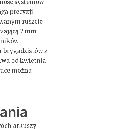
omość systemów
ga precyzji –
owanym ruszcie
zającą 2 mm.
ocników
h brygadzistów z
wa od kwietnia
prace można
ania
dwóch arkuszy