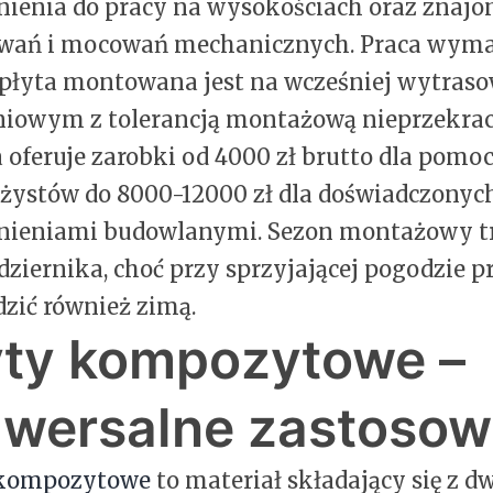
ienia do pracy na wysokościach oraz znaj
wań i mocowań mechanicznych. Praca wyma
płyta montowana jest na wcześniej wytras
iowym z tolerancją montażową nieprzekrac
 oferuje zarobki od 4000 zł brutto dla pom
ystów do 8000-12000 zł dla doświadczonyc
nieniami budowlanymi. Sezon montażowy tr
dziernika, choć przy sprzyjającej pogodzie 
zić również zimą.
yty kompozytowe –
iwersalne zastosow
 kompozytowe
to materiał składający się z 