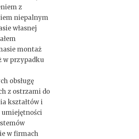
eniem z
niem niepalnym
asie własnej
iałem
 masie montaż
ż w przypadku
ch obsługę
ch z ostrzami do
ia kształtów i
 umiejętności
ystemów
ie w firmach