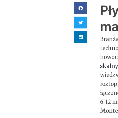
Pł
ma
Branża
techno
nowocz
skaln
wiedzy
roztop
łączon
6-12 m
Monter