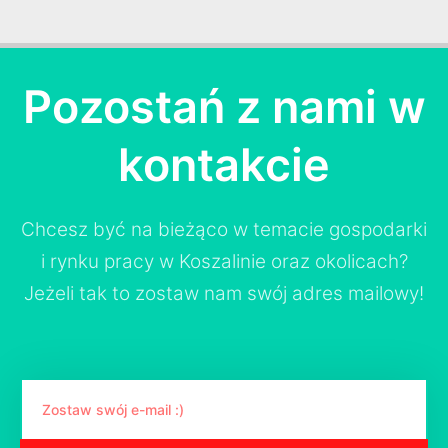
Pozostań z nami w
kontakcie
Chcesz być na bieżąco w temacie gospodarki
i rynku pracy w Koszalinie oraz okolicach?
Jeżeli tak to zostaw nam swój adres mailowy!