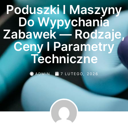
Poduszki I Maszyny
Do Wypychania
Zabawek — Rodzaje,
Ceny I Parametry
Techniczne
ADMIN
7 LUTEGO, 2026