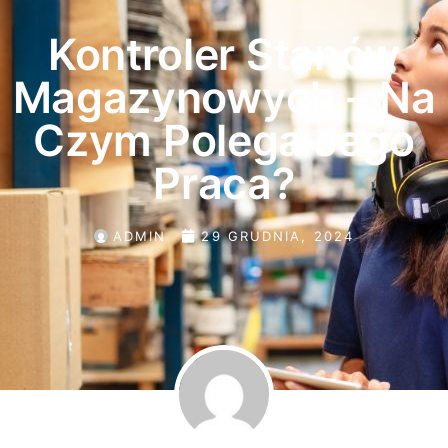
Kontroler Stanów
Magazynowych – Na
Czym Polega Jego
Praca?
ADMIN
29 GRUDNIA, 2024