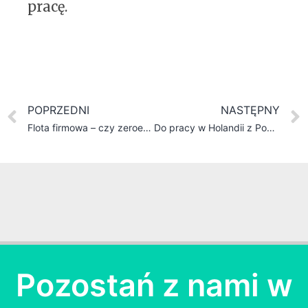
pracę.
POPRZEDNI
NASTĘPNY
Flota firmowa – czy zeroemisyjne auta to szansa czy ryzyko w codziennej pracy?
Do pracy w Holandii z Pomorza i Zachodniopomorskiego – jak przygotować się do trasy busem
Pozostań z nami w