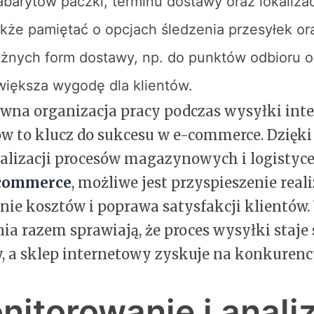
abarytów paczki, terminu dostawy oraz lokalizacj
akże pamiętać o opcjach śledzenia przesyłek or
óżnych form dostawy, np. do punktów odbioru o
większa wygodę dla klientów.
wna organizacja pracy podczas wysyłki int
w to klucz do sukcesu w e-commerce. Dzięki
lizacji procesów magazynowych i logistyce
-commerce
, możliwe jest przyspieszenie real
nie kosztów i poprawa satysfakcji klientów.
nia razem sprawiają, że proces wysyłki staje 
, a sklep internetowy zyskuje na konkurenc
nitorowanie i anali