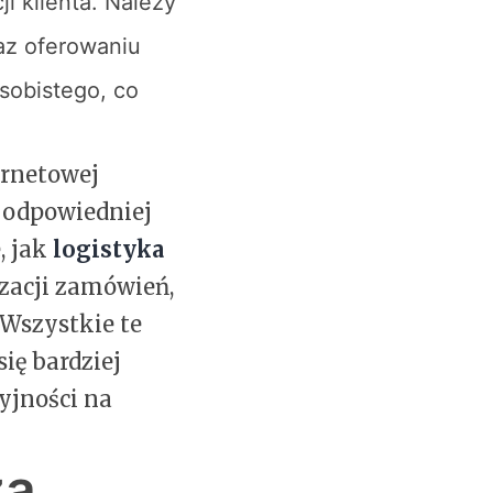
i klienta. Należy
az oferowaniu
sobistego, co
ernetowej
 odpowiedniej
, jak
logistyka
izacji zamówień,
 Wszystkie te
się bardziej
yjności na
za