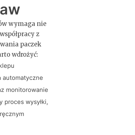
taw
rów wymaga nie
 współpracy z
owania paczek
rto wdrożyć:
sklepu
ia automatyczne
az monitorowanie
y proces wysyłki,
z ręcznym