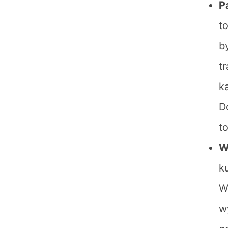
P
t
b
t
k
D
t
W
k
W
w