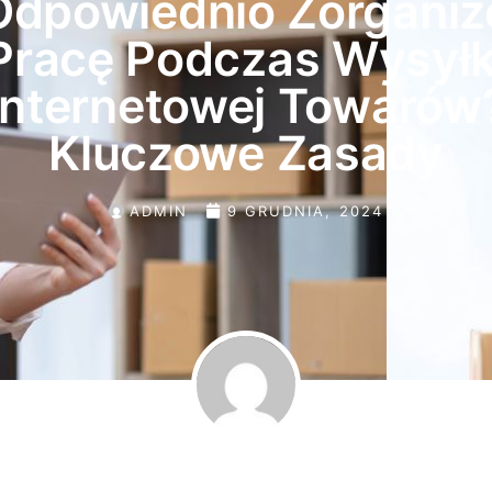
Odpowiednio Zorgani
Pracę Podczas Wysyłk
Internetowej Towarów
Kluczowe Zasady
ADMIN
9 GRUDNIA, 2024