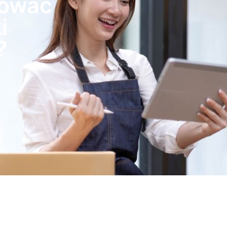
zować
i
?