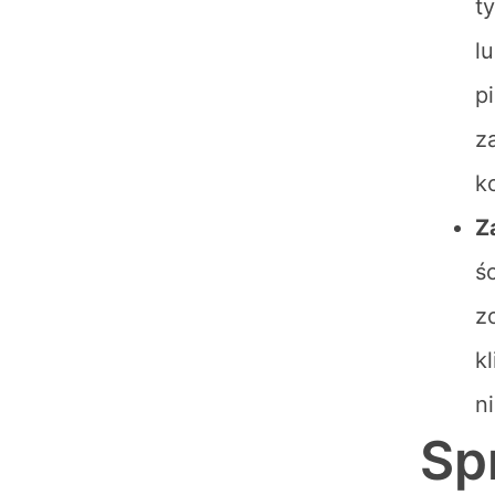
t
l
p
z
k
Z
ś
z
k
n
Sp