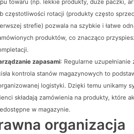
ypu towaru (np. lekkie produkty, duże paczki, a
ub częstotliwości rotacji (produkty często sprz
ierwszej strefie) pozwala na szybkie i łatwe odn
amówionych produktów, co znacząco przyspies
ompletacji.
arządzanie zapasami
: Regularne uzupełnianie
cisła kontrola stanów magazynowych to podsta
organizowanej logistyki. Dzięki temu unikamy sy
lienci składają zamówienia na produkty, które ak
iedostępne w magazynie.
rawna organizacja