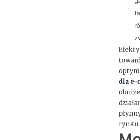
g
t
r
z
Efekty
towaró
optyma
dla e
obniże
działa
płynny
rynku.
Mo