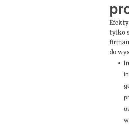
pr
Efekt
tylko 
firmam
do wys
I
i
g
p
o
w