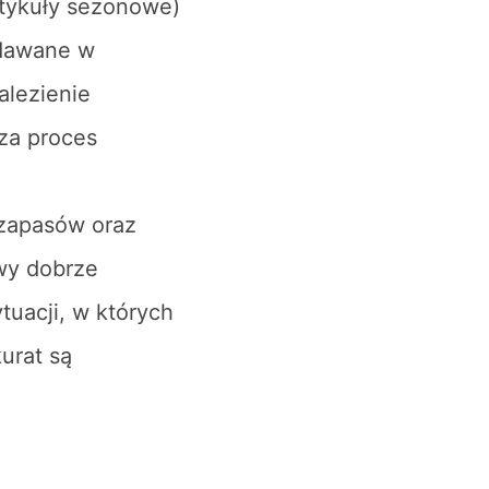
rtykuły sezonowe)
edawane w
alezienie
za proces
 zapasów oraz
wy dobrze
tuacji, w których
urat są