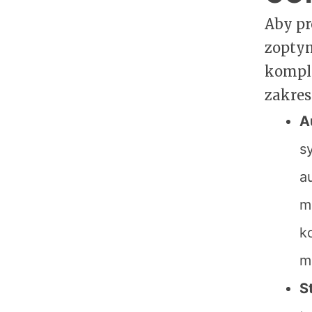
Aby pr
zopty
komple
zakres
A
s
a
m
k
m
S