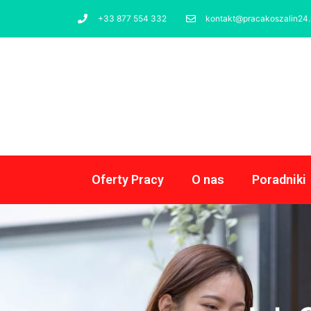
+33 877 554 332
kontakt@pracakoszalin24.
Oferty Pracy
O nas
Poradniki