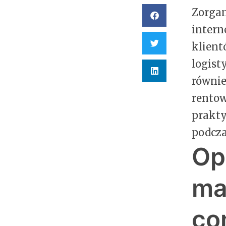
Zorgan
intern
klient
logist
równie
rentow
prakty
podcza
Op
ma
co