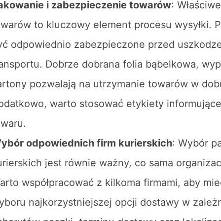
akowanie i zabezpieczenie towarów
: Właściw
owarów to kluczowy element procesu wysyłki. 
yć odpowiednio zabezpieczone przed uszkodze
ransportu. Dobrze dobrana folia bąbelkowa, wyp
artony pozwalają na utrzymanie towarów w dobr
odatkowo, warto stosować etykiety informujące 
owaru.
ybór odpowiednich firm kurierskich
: Wybór p
urierskich jest równie ważny, co sama organiza
arto współpracować z kilkoma firmami, aby mi
yboru najkorzystniejszej opcji dostawy w zależ