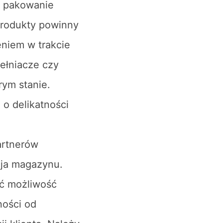
e pakowanie
Produkty powinny
niem w trakcie
ełniacze czy
ym stanie.
o delikatności
artnerów
cja magazynu.
eć możliwość
ności od