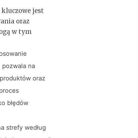
 kluczowe jest
ania oraz
mogą w tym
tosowanie
 pozwala na
 produktów oraz
 proces
yko błędów
a strefy według