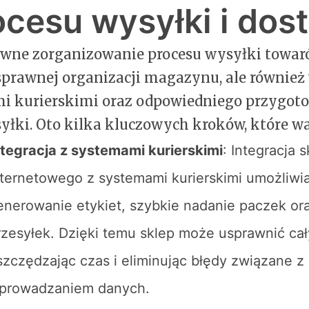
ocesu wysyłki i dos
ywne zorganizowanie procesu wysyłki towa
sprawnej organizacji magazynu, ale również
i kurierskimi oraz odpowiedniego przygot
yłki. Oto kilka kluczowych kroków, które wa
ntegracja z systemami kurierskimi
: Integracja 
nternetowego z systemami kurierskimi umożliw
enerowanie etykiet, szybkie nadanie paczek or
rzesyłek. Dzięki temu sklep może usprawnić cał
szczędzając czas i eliminując błędy związane 
prowadzaniem danych.