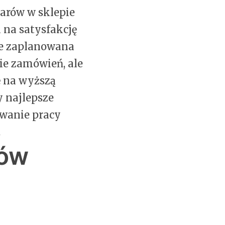
arów w sklepie
na satysfakcję
ze zaplanowana
ie zamówień, ale
ę na wyższą
 najlepsze
owanie pracy
.
sów