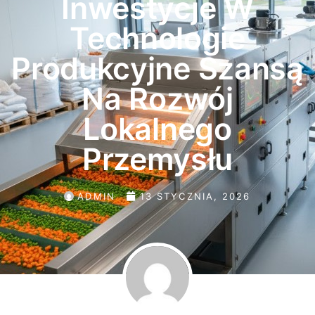
Inwestycje W
Technologie
Produkcyjne Szansą
Na Rozwój
Lokalnego
Przemysłu
ADMIN
13 STYCZNIA, 2026