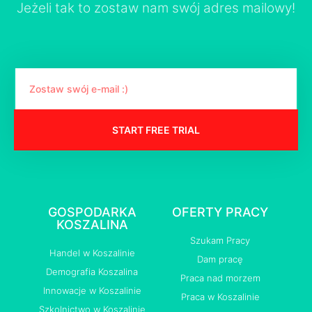
Jeżeli tak to zostaw nam swój adres mailowy!
START FREE TRIAL
GOSPODARKA
OFERTY PRACY
KOSZALINA
Szukam Pracy
Handel w Koszalinie
Dam pracę
Demografia Koszalina
Praca nad morzem
Innowacje w Koszalinie
Praca w Koszalinie
Szkolnictwo w Koszalinie