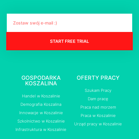
START FREE TRIAL
GOSPODARKA
OFERTY PRACY
KOSZALINA
Szukam Pracy
Handel w Koszalinie
Dam pracę
Demografia Koszalina
Praca nad morzem
Innowacje w Koszalinie
Praca w Koszalinie
Szkolnictwo w Koszalinie
Urząd pracy w Koszalinie
Infrastruktura w Koszalinie