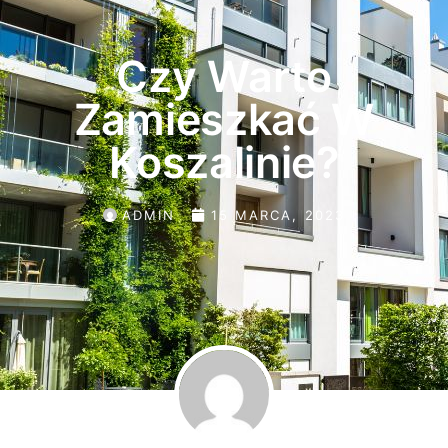
Czy Warto
Zamieszkać W
Koszalinie?
ADMIN
15 MARCA, 2023