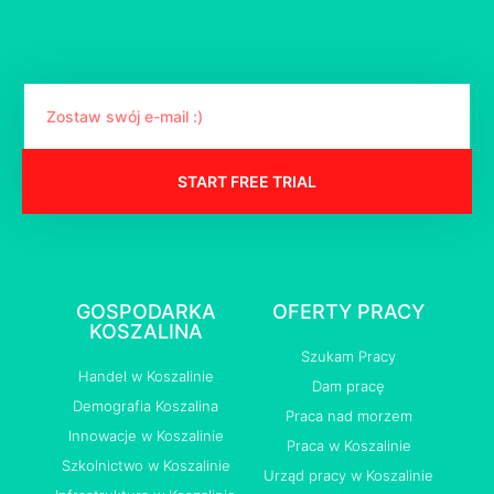
START FREE TRIAL
GOSPODARKA
OFERTY PRACY
KOSZALINA
Szukam Pracy
Handel w Koszalinie
Dam pracę
Demografia Koszalina
Praca nad morzem
Innowacje w Koszalinie
Praca w Koszalinie
Szkolnictwo w Koszalinie
Urząd pracy w Koszalinie